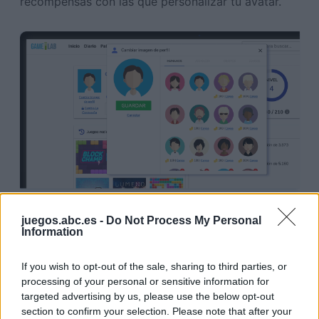
recompensas con las que personalizar tu avatar.
juegos.abc.es -
Do Not Process My Personal
Information
La tienda:
A partir de 2019, podrás usar monedas del juego para
If you wish to opt-out of the sale, sharing to third parties, or
processing of your personal or sensitive information for
ganar actualizaciones exclusivas, potenciadores y
targeted advertising by us, please use the below opt-out
objetos estéticos para tu avatar.
section to confirm your selection. Please note that after your