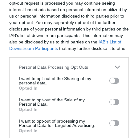
opt-out request is processed you may continue seeing
Logros:
interest-based ads based on personal information utilized by
us or personal information disclosed to third parties prior to
Desde 2019, podrás ponerte a prueba para ganar
your opt-out. You may separately opt-out of the further
nuevos logros con recompensas y emblemas del
disclosure of your personal information by third parties on the
juego exclusivos.
IAB’s list of downstream participants. This information may
also be disclosed by us to third parties on the
IAB’s List of
Downstream Participants
that may further disclose it to other
third parties.
Please note that this website/app uses one or more Google
Personal Data Processing Opt Outs
services and may gather and store information including but
not limited to your visit or usage behaviour. You may click to
I want to opt-out of the Sharing of my
personal data.
grant or deny consent to Google and its third-party tags to
Opted In
use your data for below specified purposes in below Google
consent section.
I want to opt-out of the Sale of my
Personal Data.
Opted In
I want to opt-out of processing my
Personal Data for Targeted Advertising.
Opted In
Integración con redes sociales: