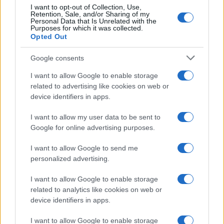
I want to opt-out of Collection, Use,
Retention, Sale, and/or Sharing of my
Comparte tus puntuaciones con tus amigos en
Personal Data that Is Unrelated with the
Purposes for which it was collected.
diferentes redes sociales.
Opted Out
Más información sobre la zona de
Google consents
juegos
I want to allow Google to enable storage
related to advertising like cookies on web or
device identifiers in apps.
Además de funciones de juego, sociales y de perfil, la
I want to allow my user data to be sent to
Google for online advertising purposes.
nueva zona de juegos incluirá varias actualizaciones
para ofrecer la mejor experiencia de entretenimiento
I want to allow Google to send me
posible.
personalized advertising.
I want to allow Google to enable storage
Estos son solo algunos de los innovadores cambios que
related to analytics like cookies on web or
presentará la zona de juegos:
device identifiers in apps.
I want to allow Google to enable storage